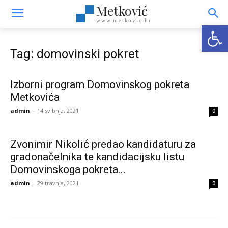
Metković
www.metkovic.hr
Open
Tag: domovinski pokret
Izborni program Domovinskog pokreta
Metkovića
admin
-
14 svibnja, 2021
0
Zvonimir Nikolić predao kandidaturu za
gradonačelnika te kandidacijsku listu
Domovinskoga pokreta...
admin
-
29 travnja, 2021
0