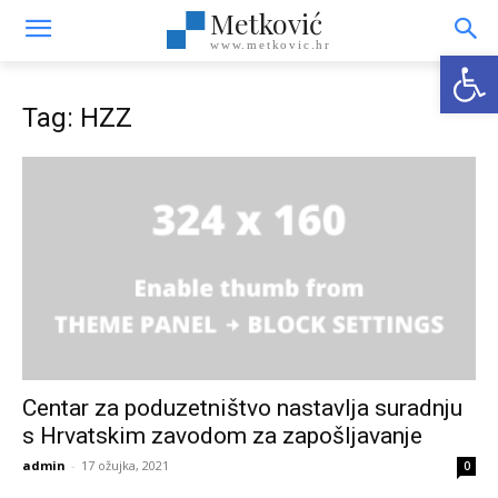
Metković
www.metkovic.hr
Open
Tag: HZZ
Centar za poduzetništvo nastavlja suradnju
s Hrvatskim zavodom za zapošljavanje
admin
-
17 ožujka, 2021
0