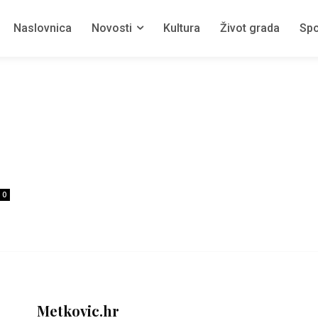
Naslovnica
Novosti
Kultura
Život grada
Spo
0
Metkovic.hr