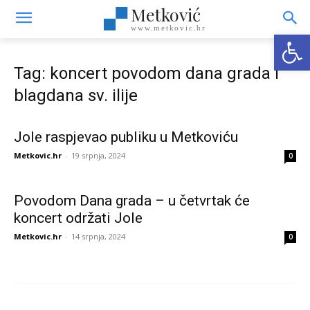
Metković
www.metkovic.hr
Open
Tag: koncert povodom dana grada i
blagdana sv. ilije
Jole raspjevao publiku u Metkoviću
Metkovic.hr
-
19 srpnja, 2024
0
Povodom Dana grada – u četvrtak će
koncert održati Jole
Metkovic.hr
-
14 srpnja, 2024
0