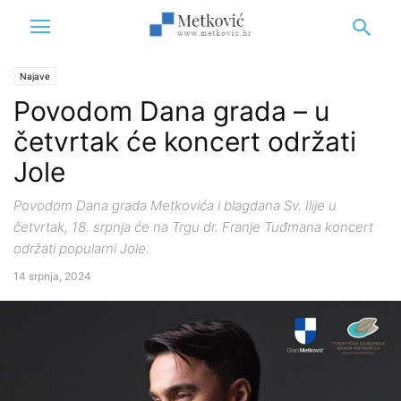
Najave
Povodom Dana grada – u
četvrtak će koncert održati
Jole
Povodom Dana grada Metkovića i blagdana Sv. Ilije u
četvrtak, 18. srpnja će na Trgu dr. Franje Tuđmana koncert
održati popularni Jole.
14 srpnja, 2024