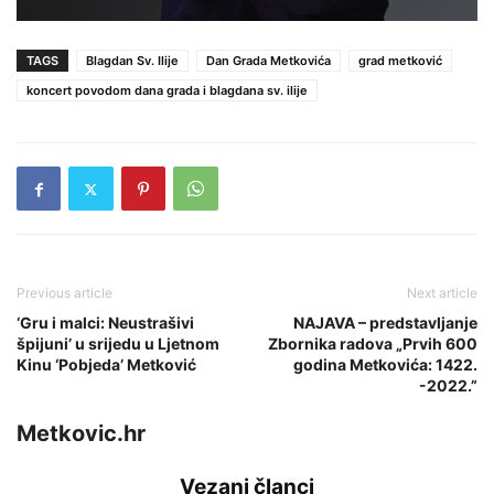
TAGS
Blagdan Sv. Ilije
Dan Grada Metkovića
grad metković
koncert povodom dana grada i blagdana sv. ilije
Previous article
Next article
‘Gru i malci: Neustrašivi
NAJAVA – predstavljanje
špijuni’ u srijedu u Ljetnom
Zbornika radova „Prvih 600
Kinu ‘Pobjeda’ Metković
godina Metkovića: 1422.
-2022.”
Metkovic.hr
Vezani članci