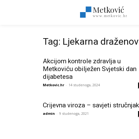
Metković
www.metkovic.hr
Tag: Ljekarna draženov
Akcijom kontrole zdravlja u
Metkoviću obilježen Svjetski dan
dijabetesa
Metkovic.hr
-
14 studenoga, 2024
Crijevna viroza – savjeti stručnja
admin
-
9 studenoga, 2021