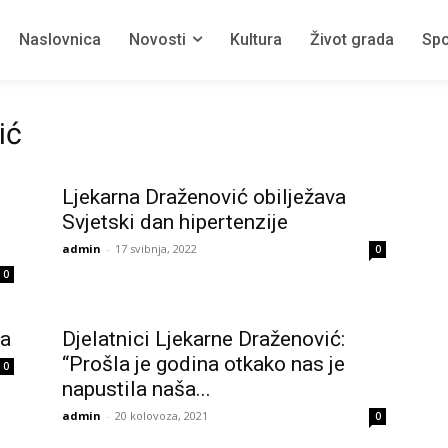
Naslovnica
Novosti
Kultura
Život grada
Spo
ić
Ljekarna Draženović obilježava
Svjetski dan hipertenzije
admin
-
17 svibnja, 2022
0
0
ka
Djelatnici Ljekarne Draženović:
“Prošla je godina otkako nas je
0
napustila naša...
admin
-
20 kolovoza, 2021
0