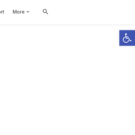
rt
More
Open