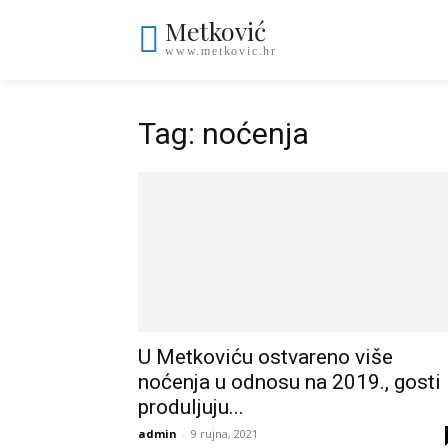
Metković
Naslovnica
www.metkovic.hr
Tag: noćenja
U Metkoviću ostvareno više
noćenja u odnosu na 2019., gosti
produljuju...
admin
-
9 rujna, 2021