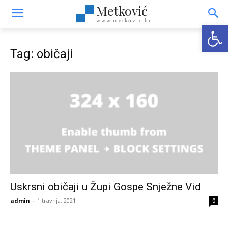
Metković
www.metkovic.hr
Open
Tag: običaji
Uskrsni običaji u Župi Gospe Snježne Vid
admin
-
1 travnja, 2021
0