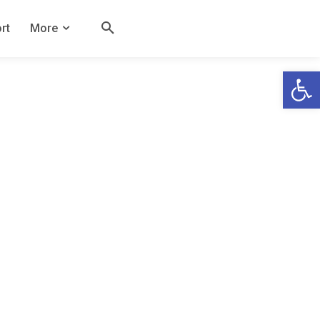
rt
More
Open