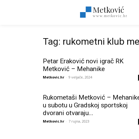
Metković
www.metkovic.hr
Tag: rukometni klub m
Petar Eraković novi igrač RK
Metković – Mehanike
Metkovic.hr
-
9 veljače, 2024
Rukometaši Metković – Mehanik
u subotu u Gradskoj sportskoj
dvorani otvaraju...
Metkovic.hr
-
7 rujna, 2023