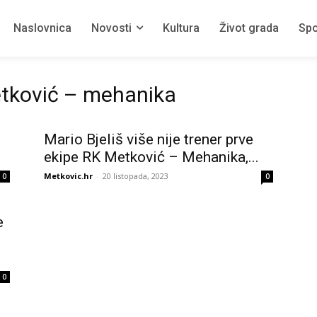
Naslovnica
Novosti
Kultura
Život grada
Spo
etković – mehanika
Mario Bjeliš više nije trener prve
ekipe RK Metković – Mehanika,...
Metkovic.hr
-
20 listopada, 2023
0
0
e
0