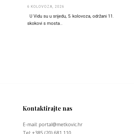
6 KOLOVOZA, 2026
U Vidu su u srijedu, 5. kolovoza, održani 11.
skokovi s mosta...
Kontaktirajte nas
E-mail: portal@metkovic.hr
Tel: +385 (20) 681 110