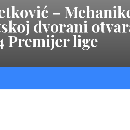
tković – Mehanike
skoj dvorani otvar
 Premijer lige