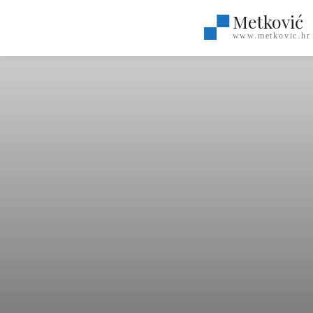
Metković
www.metkovic.hr