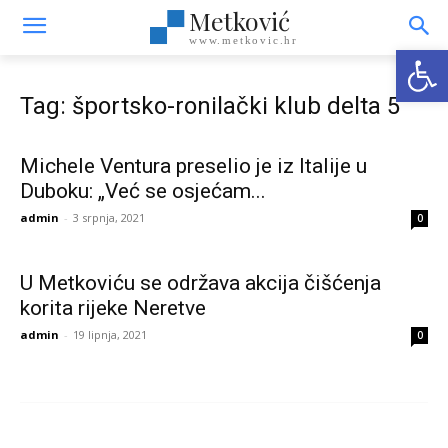
Metković
www.metkovic.hr
Open
Tag: športsko-ronilački klub delta 5
Michele Ventura preselio je iz Italije u
Duboku: „Već se osjećam...
admin
-
3 srpnja, 2021
0
U Metkoviću se održava akcija čišćenja
korita rijeke Neretve
admin
-
19 lipnja, 2021
0