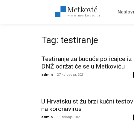
Metković
Naslov
www.metkovic.hr
Tag: testiranje
Testiranje za buduće policajce iz
DNŽ održat će se u Metkoviću
admin
-
27 kolovoza, 2021
U Hrvatsku stižu brzi kućni testov
na koronavirus
admin
-
11 svibnja, 2021