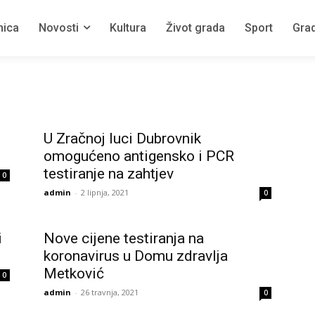
nica
Novosti
Kultura
Život grada
Sport
Grad
U Zračnoj luci Dubrovnik
omogućeno antigensko i PCR
testiranje na zahtjev
0
admin
-
2 lipnja, 2021
0
i
Nove cijene testiranja na
koronavirus u Domu zdravlja
Metković
0
admin
-
26 travnja, 2021
0