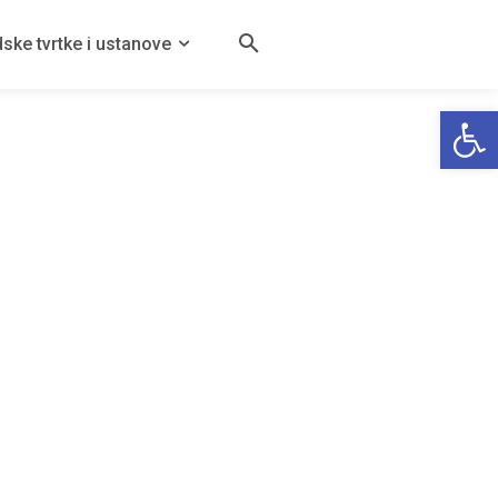
ske tvrtke i ustanove
Open