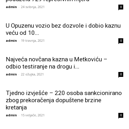
admin
-
24 svibnja, 2021
0
U Opuzenu vozio bez dozvole i dobio kaznu
veću od 10...
admin
-
19 travnja, 2021
0
Najveća novčana kazna u Metkoviću –
odbio testiranje na drogu i...
admin
-
22 ožujka, 2021
0
Tjedno izvješće – 220 osoba sankcionirano
zbog prekoračenja dopuštene brzine
kretanja
admin
-
15 veljače, 2021
0