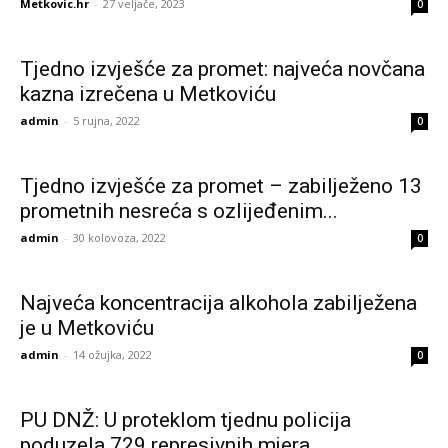
Metkovic.hr
-
27 veljače, 2023
0
Tjedno izvješće za promet: najveća novčana
kazna izrečena u Metkoviću
admin
-
5 rujna, 2022
0
Tjedno izvješće za promet – zabilježeno 13
prometnih nesreća s ozlijeđenim...
admin
-
30 kolovoza, 2022
0
Najveća koncentracija alkohola zabilježena
je u Metkoviću
admin
-
14 ožujka, 2022
0
PU DNŽ: U proteklom tjednu policija
poduzela 729 represivnih mjera