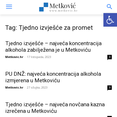
Metković
www.metkovic.hr
Open
Tag: Tjedno izvješće za promet
Tjedno izvješće – najveća koncentracija
alkohola zabilježena je u Metkoviću
Metkovic.hr
-
17 listopada, 2023
0
PU DNŽ: najveća koncentracija alkohola
izmjerena u Metkoviću
Metkovic.hr
-
27 ožujka, 2023
0
Tjedno izvješće – najveća novčana kazna
izrečena u Metkoviću