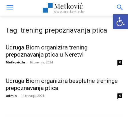
Metković
www.metkovic.hr
Open
Tag: trening prepoznavanja ptica
Udruga Biom organizira trening
prepoznavanja ptica u Neretvi
Metkovic.hr
-
16 travnja, 2024
0
Udruga Biom organizira besplatne treninge
prepoznavanja ptica
admin
-
14 travnja, 2021
0