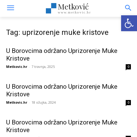
Metković
www.metkovic.hr
Open
Tag: uprizorenje muke kristove
U Borovcima održano Uprizorenje Muke
Kristove
Metkovic.hr
-
7 travnja, 2025
0
U Borovcima održano Uprizorenje Muke
Kristove
Metkovic.hr
-
18 ožujka, 2024
0
U Borovcima održano Uprizorenje Muke
Kristove