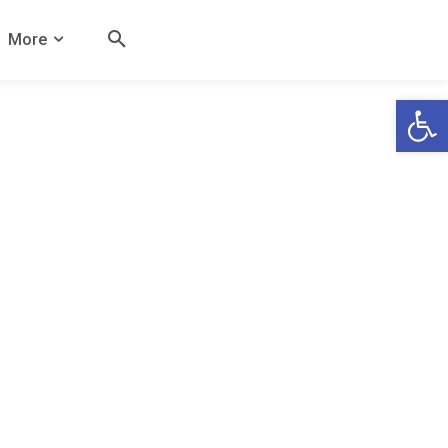
More
Open