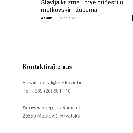
Slavlja krizme i prve pričesti u
metkovskim župama
admin
-
1 svibnja, 2022
Kontaktirajte nas
E-mail: portal@metkovic.hr
Tel: +385 (20) 681 110
Adresa:
Stjepana Radića 1,
20350 Metković, Hrvatska