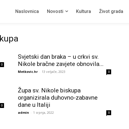
Naslovnica
Novosti
Kultura
Život grada
skupa
Svjetski dan braka – u crkvi sv.
Nikole bračne zavjete obnovila...
0
Metkovic.hr
-
13 veljače, 2023
0
Župa sv. Nikole biskupa
organizirala duhovno-zabavne
dane u Italiji
0
admin
-
1 srpnja, 2022
0