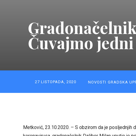
Gradonačelnik
Čuvajmo jedni
27 LISTOPADA, 2020
NOVOSTI
GRADSKA UP
Metković, 23.10.2020. – S obzirom da je posljednjih d
koronavirusa, gradonačelnik Dalibor Milan uputio je p