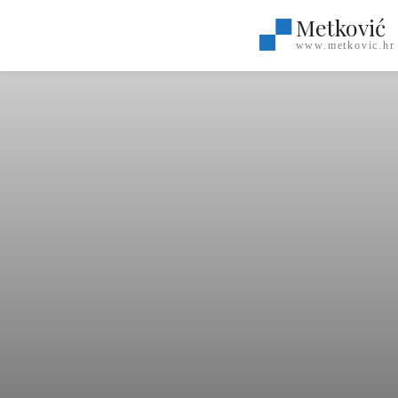
Metković
www.metkovic.hr