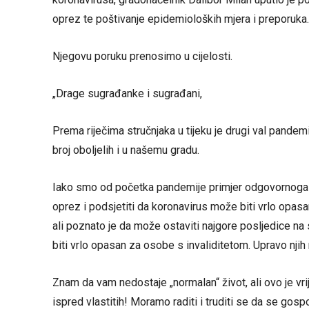
oprez te poštivanje epidemioloških mjera i preporuka.
Njegovu poruku prenosimo u cijelosti.
„Drage sugrađanke i sugrađani,
Prema riječima stručnjaka u tijeku je drugi val pandemi
broj oboljelih i u našemu gradu.
Iako smo od početka pandemije primjer odgovornoga p
oprez i podsjetiti da koronavirus može biti vrlo opasa
ali poznato je da može ostaviti najgore posljedice na
biti vrlo opasan za osobe s invaliditetom. Upravo njih
Znam da vam nedostaje „normalan“ život, ali ovo je vr
ispred vlastitih! Moramo raditi i truditi se da se gosp