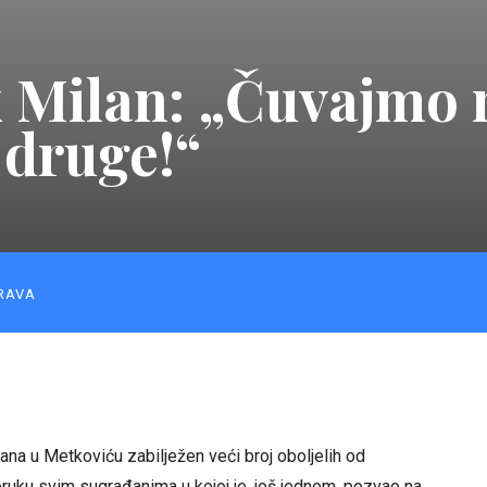
 Milan: „Čuvajmo 
 druge!“
RAVA
ana u Metkoviću zabilježen veći broj oboljelih od
oruku svim sugrađanima u kojoj je, još jednom, pozvao na