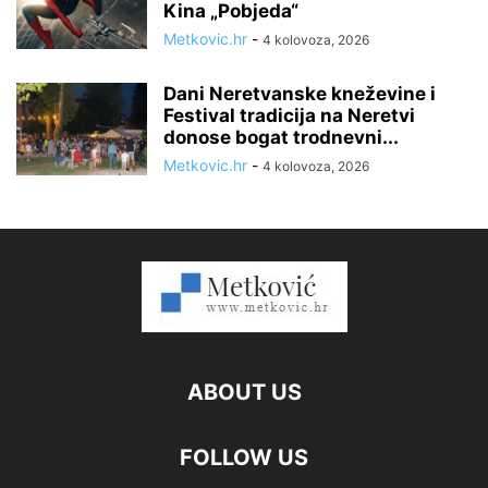
Kina „Pobjeda“
Metkovic.hr
-
4 kolovoza, 2026
Dani Neretvanske kneževine i
Festival tradicija na Neretvi
donose bogat trodnevni...
Metkovic.hr
-
4 kolovoza, 2026
ABOUT US
FOLLOW US