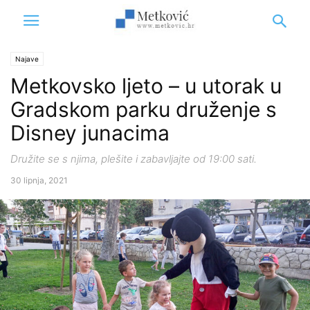
Najave
Metkovsko ljeto – u utorak u
Gradskom parku druženje s
Disney junacima
Družite se s njima, plešite i zabavljajte od 19:00 sati.
30 lipnja, 2021