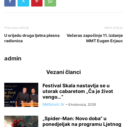
Previous article
Next article
U srijedu druga ljetna plesna
Večeras započinje 11. izdanje
radionica
MMT Eugen Erjauc
admin
Vezani članci
Festival Skala nastavlja se u
utorak cabaretom „Ča je život
vengo…“
Metkovic.hr
-
6 kolovoza, 2026
„Spider-Man: Novo doba“ u
ponedjeljak na programu Ljetnog