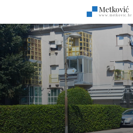
Metković
www.metkovic.hr