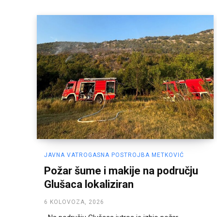
JAVNA VATROGASNA POSTROJBA METKOVIĆ
Požar šume i makije na području
Glušaca lokaliziran
6 KOLOVOZA, 2026