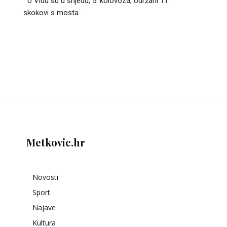
U Vidu su u srijedu, 5. kolovoza, održani 11.
skokovi s mosta...
Metkovic.hr
Novosti
Sport
Najave
Kultura