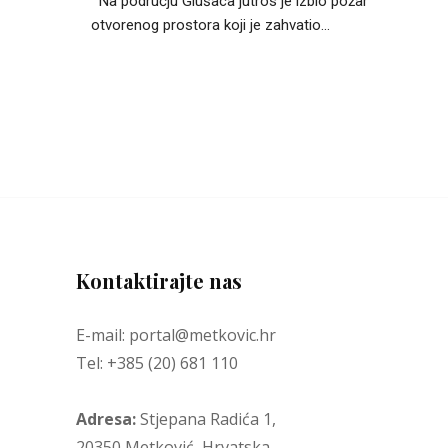
Na području Glušaca jutros je izbio požar
otvorenog prostora koji je zahvatio...
Kontaktirajte nas
E-mail: portal@metkovic.hr
Tel: +385 (20) 681 110
Adresa:
Stjepana Radića 1,
20350 Metković, Hrvatska