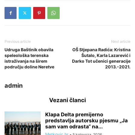
Previous article
Next article
Udruga Baštinik obavila
OŠ Stjepana Radića: Kristina
speleološka terenska
Šutalo, Karla Lazarević i
istraživanja na širem
Darko Tot učenici generacije
području doline Neretve
2013.-2021.
admin
Vezani članci
Klapa Delta premijerno
predstavlja autorsku pjesmu „Ja
sam vam odrasta“ na...
Metkovic.hr
-
5 kolovoza, 2026