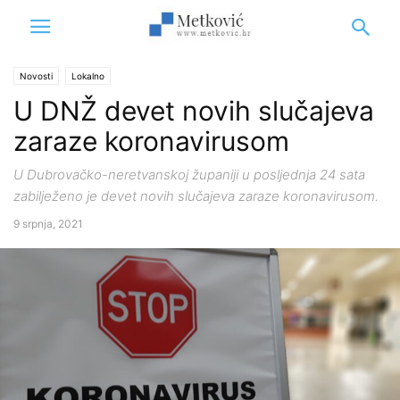
Novosti
Lokalno
U DNŽ devet novih slučajeva
zaraze koronavirusom
U Dubrovačko-neretvanskoj županiji u posljednja 24 sata
zabilježeno je devet novih slučajeva zaraze koronavirusom.
9 srpnja, 2021