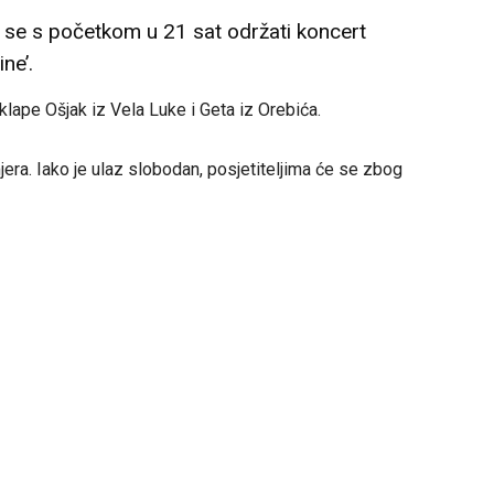
 se s početkom u 21 sat održati koncert
ine’.
lape Ošjak iz Vela Luke i Geta iz Orebića.
era. Iako je ulaz slobodan, posjetiteljima će se zbog