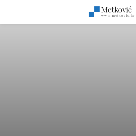
Metković
www.metkovic.hr