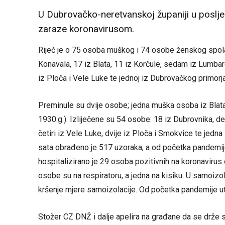
U Dubrovačko-neretvanskoj županiji u poslje
zaraze koronavirusom.
Riječ je o 75 osoba muškog i 74 osobe ženskog spola
Konavala, 17 iz Blata, 11 iz Korčule, sedam iz Lumbard
iz Ploča i Vele Luke te jednoj iz Dubrovačkog primorja
Preminule su dvije osobe; jedna muška osoba iz Blata 
1930.g.). Izliječene su 54 osobe: 18 iz Dubrovnika, dev
četiri iz Vele Luke, dvije iz Ploča i Smokvice te jedn
sata obrađeno je 517 uzoraka, a od početka pandemij
hospitalizirano je 29 osoba pozitivnih na koronavirus o
osobe su na respiratoru, a jedna na kisiku. U samoizol
kršenje mjere samoizolacije. Od početka pandemije ut
Stožer CZ DNŽ i dalje apelira na građane da se drže 