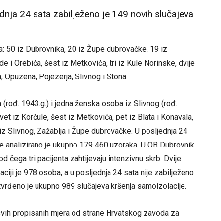
dnja 24 sata zabilježeno je 149 novih slučajeva
: 50 iz Dubrovnika, 20 iz Župe dubrovačke, 19 iz
e i Orebića, šest iz Metkovića, tri iz Kule Norinske, dvije
, Opuzena, Pojezerja, Slivnog i Stona.
(rođ. 1943.g.) i jedna ženska osoba iz Slivnog (rođ.
et iz Korčule, šest iz Metkovića, pet iz Blata i Konavala,
a iz Slivnog, Zažablja i Župe dubrovačke. U posljednja 24
e analizirano je ukupno 179 460 uzoraka. U OB Dubrovnik
d čega tri pacijenta zahtijevaju intenzivnu skrb. Dvije
aciji je 978 osoba, a u posljednja 24 sata nije zabilježeno
vrđeno je ukupno 989 slučajeva kršenja samoizolacije.
svih propisanih mjera od strane Hrvatskog zavoda za