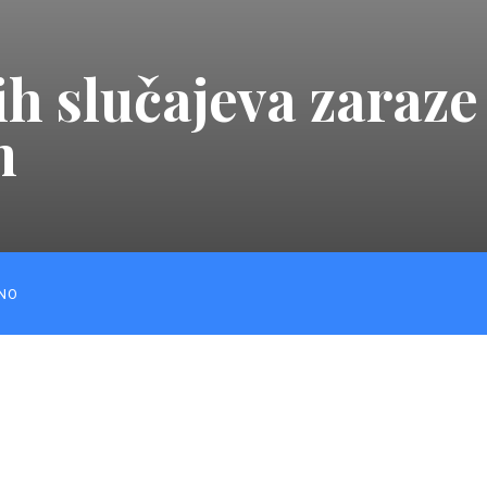
h slučajeva zaraze
m
NO