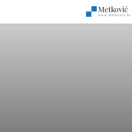
Metković
www.metkovic.hr