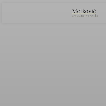
Metković
www.metkovic.hr