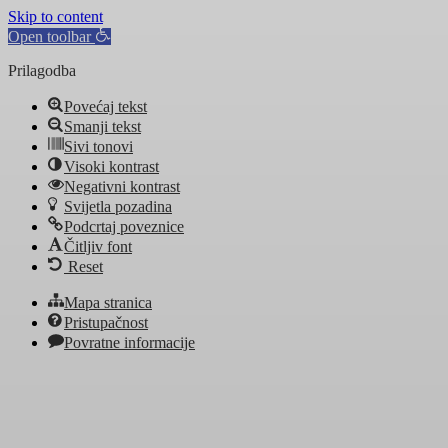
Skip to content
Open toolbar
Prilagodba
Povećaj tekst
Smanji tekst
Sivi tonovi
Visoki kontrast
Negativni kontrast
Svijetla pozadina
Podcrtaj poveznice
Čitljiv font
Reset
Mapa stranica
Pristupačnost
Povratne informacije