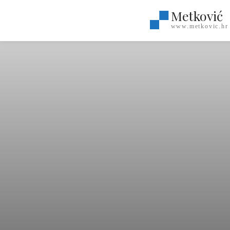
Metković
www.metkovic.hr