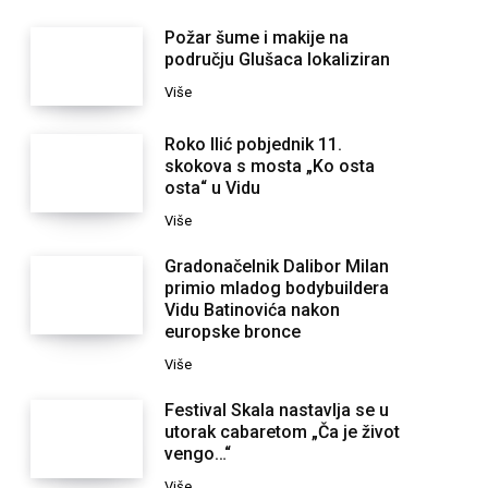
Požar šume i makije na
području Glušaca lokaliziran
Više
Roko Ilić pobjednik 11.
skokova s mosta „Ko osta
osta“ u Vidu
Više
Gradonačelnik Dalibor Milan
primio mladog bodybuildera
Vidu Batinovića nakon
europske bronce
Više
Festival Skala nastavlja se u
utorak cabaretom „Ča je život
vengo…“
Više