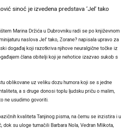
vić sinoć je izvedena predstava ‘Jel’ tako
ištem Marina Držića u Dubrovniku radi se po književnom
 minijaturu naslova Jel’ tako, Zorane? napisala upravo za
ljski događaj koji razotkriva njihove neuralgične točke iz
gađajem člana obitelji koji je nehotice izazvao sukob s
stu oblikovane uz veliku dozu humora koji se s jedne
aliteta, a s druge donosi toplu ljudsku priču o malim,
o ne usudimo govoriti.
zičnih kvaliteta Tanjinog pisma, na čemu se inzistira i u
ić, dok su uloge tumačili Barbara Nola, Vedran Mlikota,