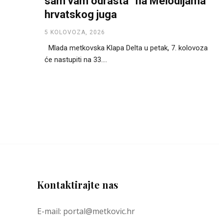
sam vam odrasta“ na Melodijama
hrvatskog juga
5 KOLOVOZA, 2026
Mlada metkovska Klapa Delta u petak, 7. kolovoza
će nastupiti na 33....
Kontaktirajte nas
E-mail: portal@metkovic.hr