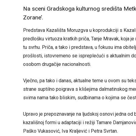
Na sceni Gradskoga kulturnog središta Metko
Zorane’.
Predstava Kazališta Moruzgva u koprodukciji s Kazal
predlošku virtuoza kratkih priča, Tanje Mravak, koja je
tu svrhu. Priča, a tako i predstava, u fokusu ima obite
prošlosti, istovremeno se ispreplećući s aktualnim do
osobom drugačije nacionalnosti.
Vječno, pa tako i danas, aktualne teme u ovom su tek
strane suptilno poigrava s klišejima dalmatinskog ment
svima nama tako bliskim, sudbinama o kojima se čest
Upravo je prepoznavanje na ljudskoj osnovi jedna od ba
kazališnoj formi u adaptaciji i režiji Tamare Damjanov
Paško Vukasović, Iva Kraljević i Petra Svrtan.