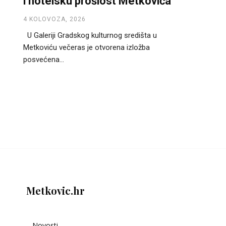
i hotelsku prošlost Metkovića
4 KOLOVOZA, 2026
U Galeriji Gradskog kulturnog središta u
Metkoviću večeras je otvorena izložba
posvećena...
Metkovic.hr
Novosti