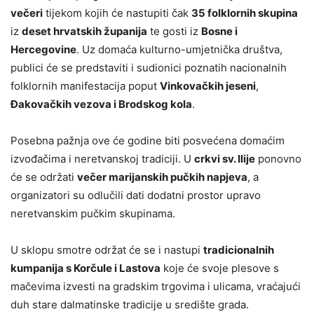
večeri
tijekom kojih će nastupiti čak
35 folklornih skupina
iz
deset hrvatskih županija
te gosti iz
Bosne i
Hercegovine
. Uz domaća kulturno-umjetnička društva,
publici će se predstaviti i sudionici poznatih nacionalnih
folklornih manifestacija poput
Vinkovačkih jeseni
,
Đakovačkih vezova i Brodskog kola
.
Posebna pažnja ove će godine biti posvećena domaćim
izvođačima i neretvanskoj tradiciji. U
crkvi sv. Ilije
ponovno
će se održati
večer marijanskih pučkih napjeva
, a
organizatori su odlučili dati dodatni prostor upravo
neretvanskim pučkim skupinama.
U sklopu smotre održat će se i nastupi
tradicionalnih
kumpanija s Korčule i Lastova
koje će svoje plesove s
mačevima izvesti na gradskim trgovima i ulicama, vraćajući
duh stare dalmatinske tradicije u središte grada.