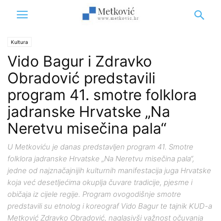
Kultura
Vido Bagur i Zdravko
Obradović predstavili
program 41. smotre folklora
jadranske Hrvatske „Na
Neretvu misečina pala“
U Metkoviću je danas predstavljen program 41. Smotre
folklora jadranske Hrvatske „Na Neretvu misečina pala“,
jedne od najznačajnijih kulturnih manifestacija juga Hrvatske
koja već desetljećima okuplja čuvare tradicije, pjesme i
običaja iz cijele regije. Program ovogodišnje smotre
predstavili su etnolog i koreograf Vido Bagur te tajnik KUD-a
Metković Zdravko Obradović, naglasivši važnost očuvanja