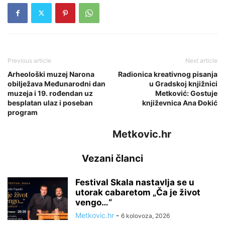
Previous article
Next article
Arheološki muzej Narona
Radionica kreativnog pisanja
obilježava Međunarodni dan
u Gradskoj knjižnici
muzeja i 19. rođendan uz
Metković: Gostuje
besplatan ulaz i poseban
književnica Ana Đokić
program
Metkovic.hr
Vezani članci
Festival Skala nastavlja se u
utorak cabaretom „Ča je život
vengo…“
Metkovic.hr
-
6 kolovoza, 2026