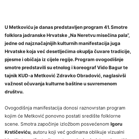
U Metkoviću je danas predstavljen program 41. Smotre
folklora jadranske Hrvatske „Na Neretvu misečina pala“,
jedne od najznačajnijih kulturnih manifestacija juga
Hrvatske koja već desetljećima okuplja čuvare tradicije,
pjesme i običaja iz cijele regije. Program ovogodišnje
smotre predstavili su etnolog i koreograf
Vido Bagur
te
tajnik KUD-a Metković Zdravko Obradović, naglasivši
važnost očuvanja kulturne baštine u suvremenom
društvu.
Ovogodišnja manifestacija donosi raznovrstan program
kojim će Metković ponovno postati središte folklorne
scene. Smotra započinje izložbom posvećenom
Igoru
Krstičeviću
, autoru koji već godinama oblikuje vizualni