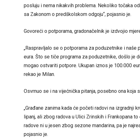
posluju i nema nikakvih problema. Nekoliko točaka odnos
sa Zakonom o predškolskom odgoju“, pojasnio je.
Govoreći o potporama, gradonačelnik je izdvojio mjere
„Raspravljalo se o potporama za poduzetnike i naše po
eura. Što se tiče programa za poduzetnike, došlo je d
mogao ostvariti potpore. Ukupan iznos je 100.000 eura,
rekao je Milan.
Osvrnuo se i na vijećnička pitanja, posebno ona koja 
„Građane zanima kada će početi radovi na izgradnji kru
lipanj, ali zbog radova u Ulici Zrinskih i Frankopana 
radove ni u jesen zbog sezone mandarina, pa je najre
pojasnio je.