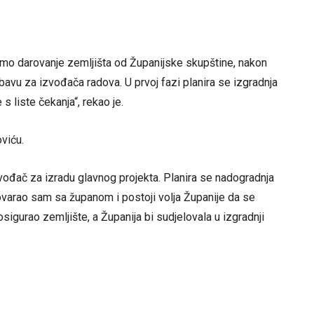
amo darovanje zemljišta od Županijske skupštine, nakon
vu za izvođača radova. U prvoj fazi planira se izgradnja
s liste čekanja“, rekao je.
viću.
zvođač za izradu glavnog projekta. Planira se nadogradnja
govarao sam sa županom i postoji volja Županije da se
sigurao zemljište, a Županija bi sudjelovala u izgradnji