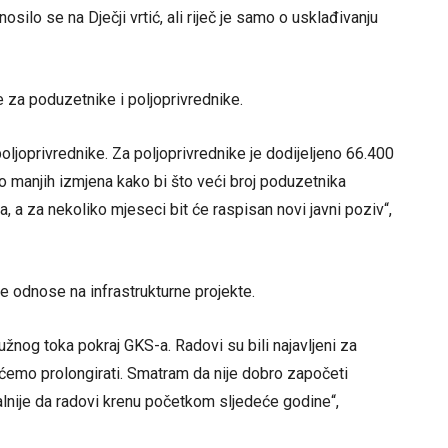
ilo se na Dječji vrtić, ali riječ je samo o usklađivanju
 za poduzetnike i poljoprivrednike.
ljoprivrednike. Za poljoprivrednike je dodijeljeno 66.400
o manjih izmjena kako bi što veći broj poduzetnika
 a za nekoliko mjeseci bit će raspisan novi javni poziv“,
se odnose na infrastrukturne projekte.
žnog toka pokraj GKS-a. Radovi su bili najavljeni za
to ćemo prolongirati. Smatram da nije dobro započeti
alnije da radovi krenu početkom sljedeće godine“,