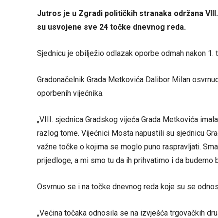
Jutros je u Zgradi političkih stranaka održana VII
su usvojene sve 24 točke dnevnog reda.
Sjednicu je obilježio odlazak oporbe odmah nakon 1. t
Gradonačelnik Grada Metkovića Dalibor Milan osvrnuo 
oporbenih vijećnika.
„VIII. sjednica Gradskog vijeća Grada Metkovića imala
razlog tome. Vijećnici Mosta napustili su sjednicu Grad
važne točke o kojima se moglo puno raspravljati. Smat
prijedloge, a mi smo tu da ih prihvatimo i da budemo bo
Osvrnuo se i na točke dnevnog reda koje su se odnosi
„Većina točaka odnosila se na izvješća trgovačkih druš