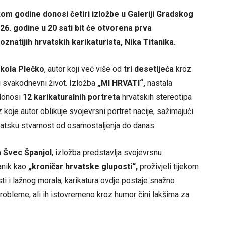
kom godine donosi četiri izložbe u Galeriji Gradskog
026. godine u 20 sati bit će otvorena prva
znatijih hrvatskih karikaturista, Nika Titanika.
ikola Plečko
, autor koji već više od
tri desetljeća
kroz
 i svakodnevni život. Izložba
„MI HRVATI“,
nastala
 donosi
12 karikaturalnih portreta
hrvatskih stereotipa
 koje autor oblikuje svojevrsni portret nacije, sažimajući
hrvatsku stvarnost od osamostaljenja do danas.
 Švec Španjol
, izložba predstavlja svojevrsnu
tanik kao
„kroničar hrvatske gluposti“,
proživjeli tijekom
sti i lažnog morala, karikatura ovdje postaje snažno
robleme, ali ih istovremeno kroz humor čini lakšima za