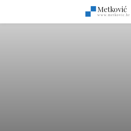
Metković
www.metkovic.hr