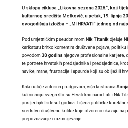
U sklopu ciklusa „Likovna sezona 2026.“, koji tije
kulturnog središta Metković, u petak, 19. lipnja 2
ovogodišnja izložba – „MI HRVATI“ jednog od najpo
Pod umjetničkim pseudonimom
Nik Titanik
djeluje
N
karikaturu britko komentira društvene pojave, politiku
povodom
30 godina
njegove profesionalne karijere,
te portrete hrvatskih predsjednika i predsjednice, kroz
navike, mane, frustracije i apsurde koji su obilježili 
Kako ističe autorica predgovora, viša kustosica
Sonja
kulminaciju svega što su Hrvati kao narod, ali i Nik Ti
posljednjih trideset godina. Lišena političke korektno
sredstvo društvene kritike koje otvoreno ukazuje na p
prepoznavanje i razumijevanje.