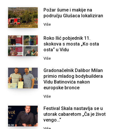
Požar šume i makije na
području Glušaca lokaliziran
Više
Roko Ilić pobjednik 11.
skokova s mosta „Ko osta
osta“ u Vidu
Više
Gradonačelnik Dalibor Milan
primio mladog bodybuildera
Vidu Batinovića nakon
europske bronce
Više
Festival Skala nastavlja se u
utorak cabaretom „Ča je život
vengo…“
Više