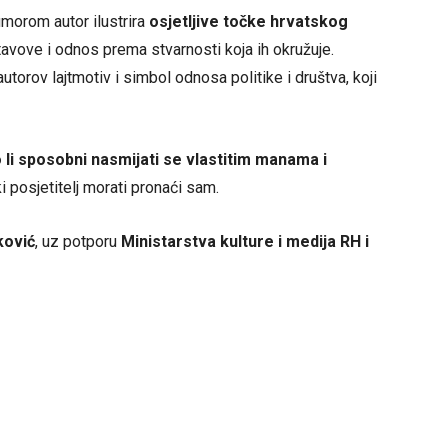
umorom autor ilustrira
osjetljive točke hrvatskog
 stavove i odnos prema stvarnosti koja ih okružuje.
autorov lajtmotiv i simbol odnosa politike i društva, koji
li sposobni nasmijati se vlastitim manama i
i posjetitelj morati pronaći sam.
ković
, uz potporu
Ministarstva kulture i medija RH i