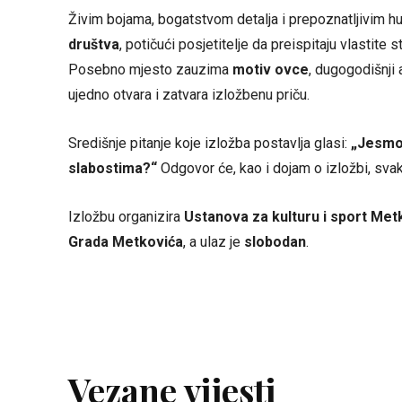
Živim bojama, bogatstvom detalja i prepoznatljivim h
društva
, potičući posjetitelje da preispitaju vlastite
Posebno mjesto zauzima
motiv ovce
, dugogodišnji 
ujedno otvara i zatvara izložbenu priču.
Središnje pitanje koje izložba postavlja glasi:
„Jesmo 
slabostima?“
Odgovor će, kao i dojam o izložbi, svak
Izložbu organizira
Ustanova za kulturu i sport Met
Grada Metkovića
, a ulaz je
slobodan
.
Vezane vijesti