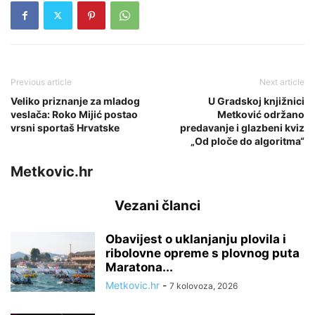
Previous article
Next article
Veliko priznanje za mladog
U Gradskoj knjižnici
veslača: Roko Mijić postao
Metković održano
vrsni sportaš Hrvatske
predavanje i glazbeni kviz
„Od ploče do algoritma“
Metkovic.hr
Vezani članci
Obavijest o uklanjanju plovila i
ribolovne opreme s plovnog puta
Maratona...
Metkovic.hr
-
7 kolovoza, 2026