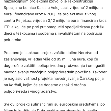
najznačajnijim projektima izdvojio je rekonstrukciju
Specijalne bolnice Kalos u Veloj Luci, vrijedne12 milijuna
eura i financirane kroz NPOO, te projekt Inkluzivnog
centra Pelješac, vrijedan 3,12 milijuna eura, financiran kroz
ITP, a koji će po prvi put omogućiti specijaliziranu podršku
djeci s teškoćama i osobama s invaliditetom na području
poluotoka.
Posebno je istaknuo projekt zaštite doline Neretve od
zaslanjivanja, vrijedan više od 85 milijuna eura, koji će
dugoročno zaštititi poljoprivrednu proizvodnju i omogućiti
navodnjavanje značajnih poljoprivrednih površina. Također
je naglasio važnost projekta navodnjavanja Čarskog polja
na Korčuli, kojim će se dodatno osnažiti otočna
poljoprivreda i vinogradarstvo.
Svi ovi projekti sufinancirani su europskim sredstvima, po
čijem je korištenju Dubrovačko-neretvanska županija