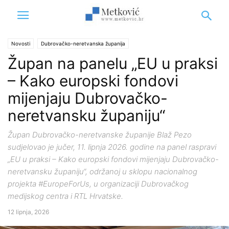
Novosti
Dubrovačko-neretvanska županija
Župan na panelu „EU u praksi
– Kako europski fondovi
mijenjaju Dubrovačko-
neretvansku županiju“
Župan Dubrovačko-neretvanske županije Blaž Pezo
sudjelovao je jučer, 11. lipnja 2026. godine na panel raspravi
„EU u praksi – Kako europski fondovi mijenjaju Dubrovačko-
neretvansku županiju“, održanoj u sklopu nacionalnog
projekta #EuropeForUs, u organizaciji Dubrovačkog
medijskog centra i RTL Hrvatske.
12 lipnja, 2026