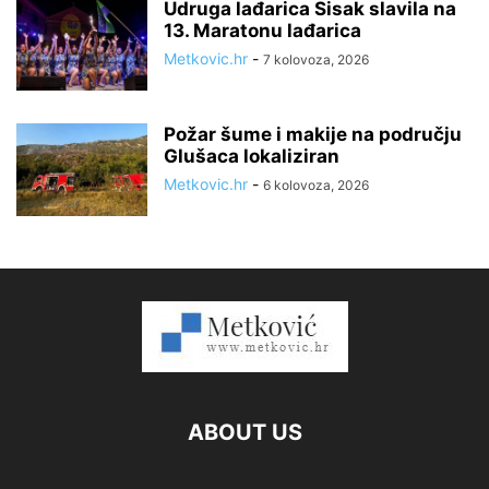
Udruga lađarica Sisak slavila na
13. Maratonu lađarica
Metkovic.hr
-
7 kolovoza, 2026
Požar šume i makije na području
Glušaca lokaliziran
Metkovic.hr
-
6 kolovoza, 2026
ABOUT US