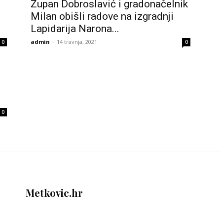
Župan Dobroslavić i gradonačelnik
Milan obišli radove na izgradnji
Lapidarija Narona...
admin
-
14 travnja, 2021
0
0
0
Metkovic.hr