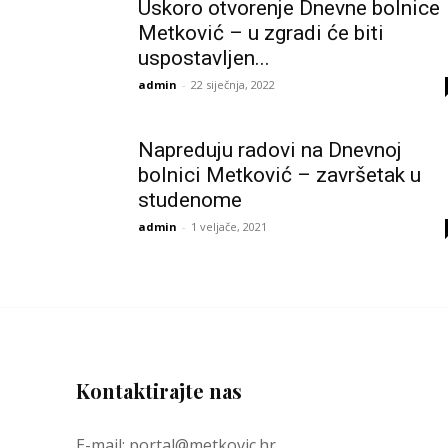
Uskoro otvorenje Dnevne bolnice
Metković – u zgradi će biti
uspostavljen...
admin
-
22 siječnja, 2022
Napreduju radovi na Dnevnoj
bolnici Metković – završetak u
studenome
admin
-
1 veljače, 2021
Kontaktirajte nas
E-mail: portal@metkovic.hr