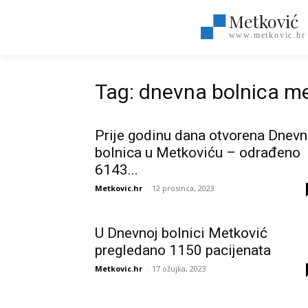
Metković
www.metkovic.hr
Tag: dnevna bolnica m
Prije godinu dana otvorena Dnev
bolnica u Metkoviću – odrađeno
6143...
Metkovic.hr
-
12 prosinca, 2023
U Dnevnoj bolnici Metković
pregledano 1150 pacijenata
Metkovic.hr
-
17 ožujka, 2023