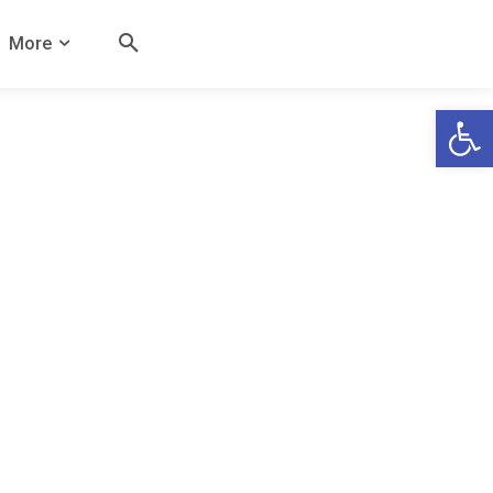
More
Open