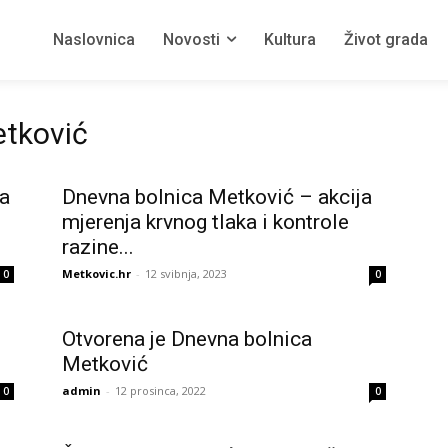
Naslovnica
Novosti
Kultura
Život grada
etković
na
Dnevna bolnica Metković – akcija
mjerenja krvnog tlaka i kontrole
razine...
Metkovic.hr
-
12 svibnja, 2023
0
0
Otvorena je Dnevna bolnica
Metković
admin
-
12 prosinca, 2022
0
0