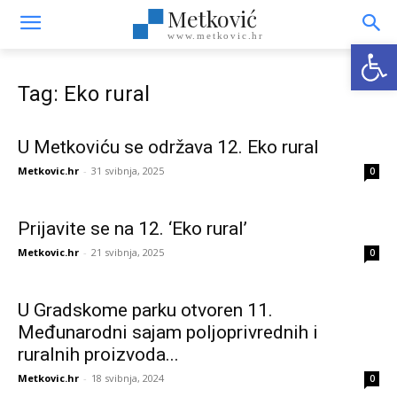
Metković
www.metkovic.hr
Open
Tag: Eko rural
U Metkoviću se održava 12. Eko rural
Metkovic.hr
-
31 svibnja, 2025
0
Prijavite se na 12. ‘Eko rural’
Metkovic.hr
-
21 svibnja, 2025
0
U Gradskome parku otvoren 11.
Međunarodni sajam poljoprivrednih i
ruralnih proizvoda...
Metkovic.hr
-
18 svibnja, 2024
0