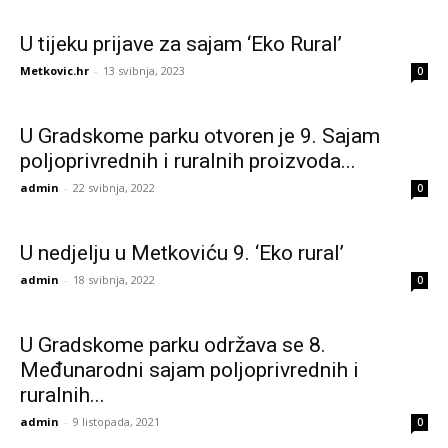
U tijeku prijave za sajam ‘Eko Rural’
Metkovic.hr
-
13 svibnja, 2023
0
U Gradskome parku otvoren je 9. Sajam
poljoprivrednih i ruralnih proizvoda...
admin
-
22 svibnja, 2022
0
U nedjelju u Metkoviću 9. ‘Eko rural’
admin
-
18 svibnja, 2022
0
U Gradskome parku održava se 8.
Međunarodni sajam poljoprivrednih i
ruralnih...
admin
-
9 listopada, 2021
0