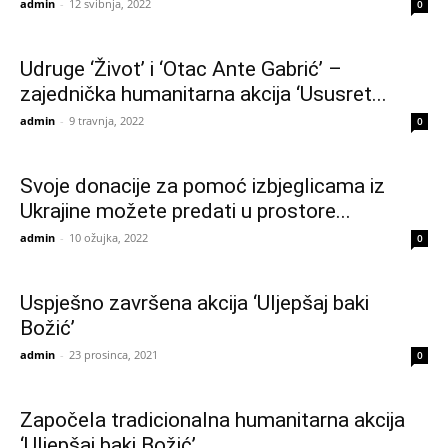
admin
-
12 svibnja, 2022
0
Udruge ‘Život’ i ‘Otac Ante Gabrić’ –
zajednička humanitarna akcija ‘Ususret...
admin
-
9 travnja, 2022
0
Svoje donacije za pomoć izbjeglicama iz
Ukrajine možete predati u prostore...
admin
-
10 ožujka, 2022
0
Uspješno završena akcija ‘Uljepšaj baki
Božić’
admin
-
23 prosinca, 2021
0
Započela tradicionalna humanitarna akcija
‘Uljepšaj baki Božić’