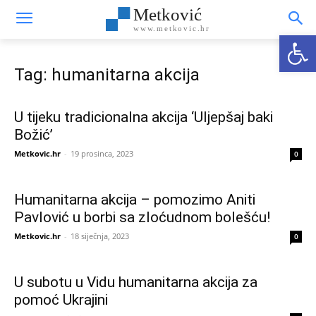
Metković
www.metkovic.hr
Open
Tag: humanitarna akcija
U tijeku tradicionalna akcija ‘Uljepšaj baki
Božić’
Metkovic.hr
-
19 prosinca, 2023
0
Humanitarna akcija – pomozimo Aniti
Pavlović u borbi sa zloćudnom bolešću!
Metkovic.hr
-
18 siječnja, 2023
0
U subotu u Vidu humanitarna akcija za
pomoć Ukrajini