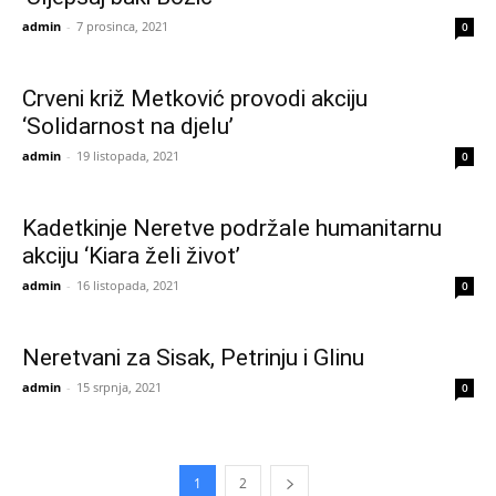
admin
-
7 prosinca, 2021
0
Crveni križ Metković provodi akciju
‘Solidarnost na djelu’
admin
-
19 listopada, 2021
0
Kadetkinje Neretve podržale humanitarnu
akciju ‘Kiara želi život’
admin
-
16 listopada, 2021
0
Neretvani za Sisak, Petrinju i Glinu
admin
-
15 srpnja, 2021
0
1
2