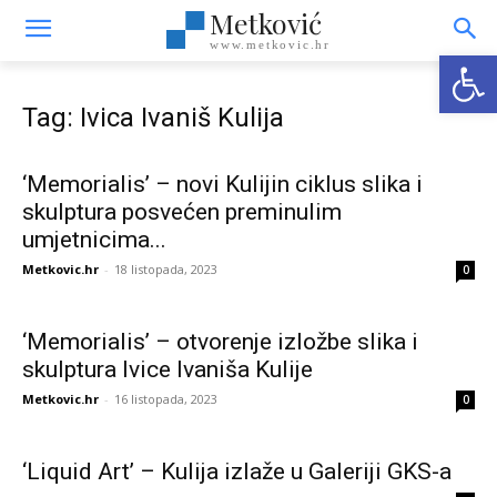
Metković
www.metkovic.hr
Open
Tag: Ivica Ivaniš Kulija
‘Memorialis’ – novi Kulijin ciklus slika i
skulptura posvećen preminulim
umjetnicima...
Metkovic.hr
-
18 listopada, 2023
0
‘Memorialis’ – otvorenje izložbe slika i
skulptura Ivice Ivaniša Kulije
Metkovic.hr
-
16 listopada, 2023
0
‘Liquid Art’ – Kulija izlaže u Galeriji GKS-a