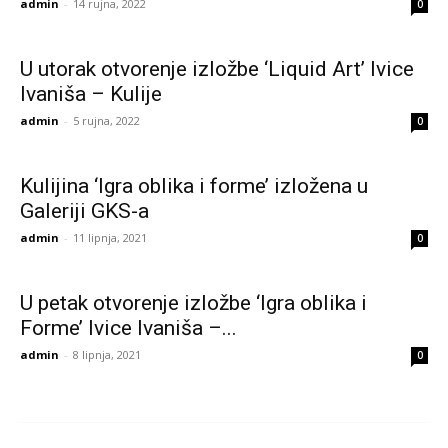
admin
-
14 rujna, 2022
0
U utorak otvorenje izložbe ‘Liquid Art’ Ivice
Ivaniša – Kulije
admin
-
5 rujna, 2022
0
Kulijina ‘Igra oblika i forme’ izložena u
Galeriji GKS-a
admin
-
11 lipnja, 2021
0
U petak otvorenje izložbe ‘Igra oblika i
Forme’ Ivice Ivaniša –...
admin
-
8 lipnja, 2021
0