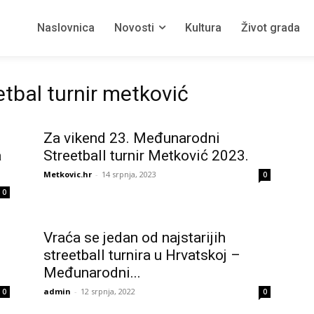
Naslovnica
Novosti
Kultura
Život grada
tbal turnir metković
Za vikend 23. Međunarodni
a
Streetball turnir Metković 2023.
Metkovic.hr
-
14 srpnja, 2023
0
0
Vraća se jedan od najstarijih
streetball turnira u Hrvatskoj –
Međunarodni...
admin
-
12 srpnja, 2022
0
0