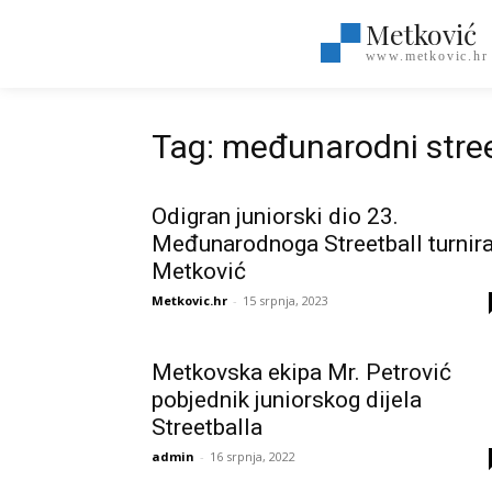
Metković
www.metkovic.hr
Tag: međunarodni stree
Odigran juniorski dio 23.
Međunarodnoga Streetball turnir
Metković
Metkovic.hr
-
15 srpnja, 2023
Metkovska ekipa Mr. Petrović
pobjednik juniorskog dijela
Streetballa
admin
-
16 srpnja, 2022