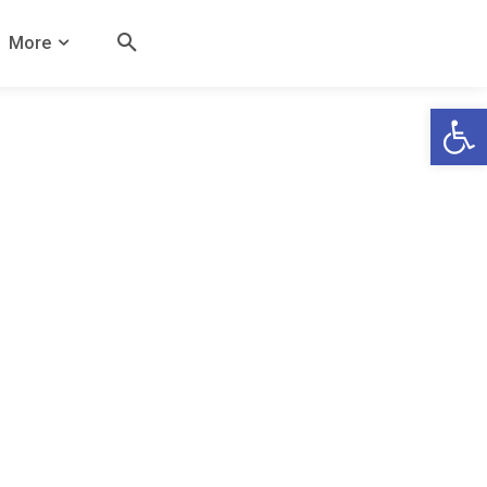
More
Open