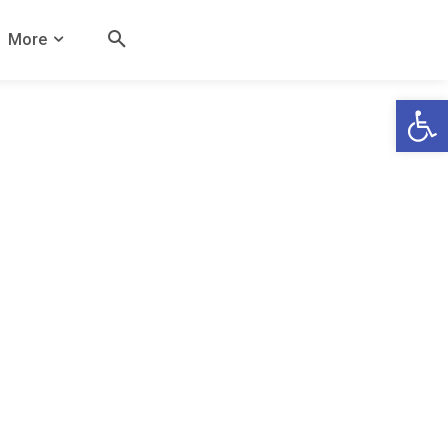
More
Open