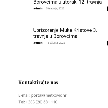
Borovcima u utorak, 12. travnja
admin
-
5 travnja, 2022
Uprizorenje Muke Kristove 3.
travnja u Borovcima
admin
-
16 ožujka, 2022
Kontaktirajte nas
E-mail: portal@metkovic.hr
Tel: +385 (20) 681 110