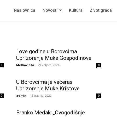
Naslovnica
Novosti
Kultura
Život grada
I ove godine u Borovcima
Uprizorenje Muke Gospodinove
Metkovic.hr
-
29 veljače, 2024
0
0
U Borovcima je večeras
Uprizorenje Muke Kristove
admin
-
12 travnja, 2022
0
0
Branko Medak: „Ovogodišnje