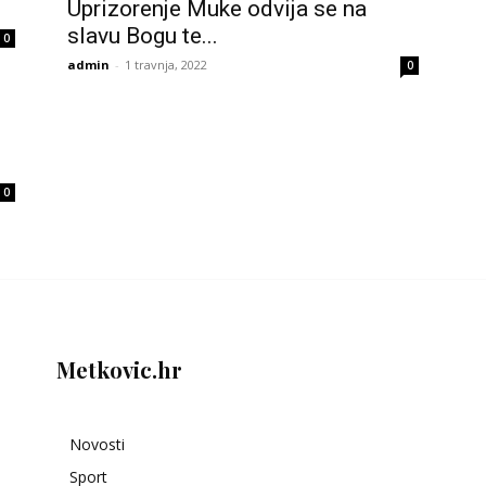
Uprizorenje Muke odvija se na
slavu Bogu te...
0
admin
-
1 travnja, 2022
0
0
Metkovic.hr
Novosti
Sport