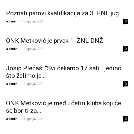
Poznati parovi kvalifikacija za 3. HNL jug
admin
-
15 lipnja, 2021
0
ONK Metković je prvak 1. ŽNL DNŽ
admin
-
12 lipnja, 2021
0
Josip Plećaš: “Svi čekamo 17 sati i jedino
što želimo je...
admin
-
12 lipnja, 2021
0
ONK Metković je među četiri kluba koji će
se boriti za...
admin
-
11 lipnja, 2021
0