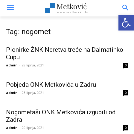
Metković
www.metkovic.hr
Open
Tag: nogomet
Pionirke ŽNK Neretva treće na Dalmatinko
Cupu
admin
-
28 lipnja, 2021
0
Pobjeda ONK Metkovića u Zadru
admin
-
23 lipnja, 2021
0
Nogometaši ONK Metkovića izgubili od
Zadra
admin
-
20 lipnja, 2021
0