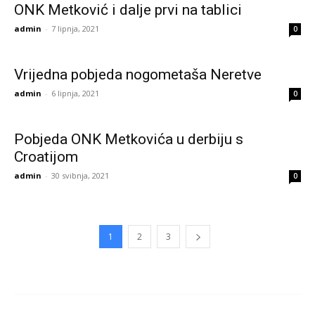
ONK Metković i dalje prvi na tablici
admin
-
7 lipnja, 2021
0
Vrijedna pobjeda nogometaša Neretve
admin
-
6 lipnja, 2021
0
Pobjeda ONK Metkovića u derbiju s
Croatijom
admin
-
30 svibnja, 2021
0
1
2
3