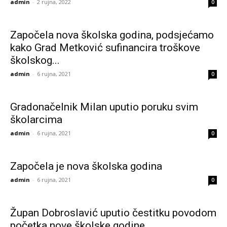
admin
-
2 rujna, 2022
0
Započela nova školska godina, podsjećamo
kako Grad Metković sufinancira troškove
školskog...
admin
-
6 rujna, 2021
0
Gradonačelnik Milan uputio poruku svim
školarcima
admin
-
6 rujna, 2021
0
Započela je nova školska godina
admin
-
6 rujna, 2021
0
Župan Dobroslavić uputio čestitku povodom
početka nove školske godine