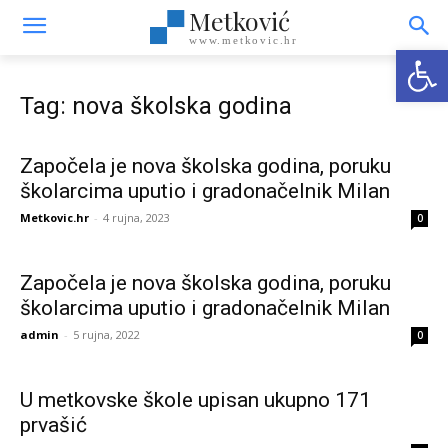
Metković
www.metkovic.hr
Open
Tag: nova školska godina
Započela je nova školska godina, poruku
školarcima uputio i gradonačelnik Milan
Metkovic.hr
-
4 rujna, 2023
0
Započela je nova školska godina, poruku
školarcima uputio i gradonačelnik Milan
admin
-
5 rujna, 2022
0
U metkovske škole upisan ukupno 171
prvašić