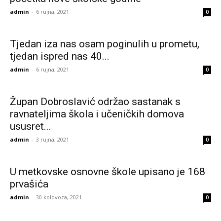
admin
-
6 rujna, 2021
0
Tjedan iza nas osam poginulih u prometu,
tjedan ispred nas 40...
admin
-
6 rujna, 2021
0
Župan Dobroslavić održao sastanak s
ravnateljima škola i učeničkih domova
ususret...
admin
-
3 rujna, 2021
0
U metkovske osnovne škole upisano je 168
prvašića
admin
-
30 kolovoza, 2021
0