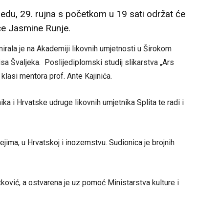
jedu, 29. rujna s početkom u 19 sati održat će
ice Jasmine Runje.
irala je na Akademiji likovnih umjetnosti u Širokom
isa Švaljeka. Poslijediplomski studij slikarstva „Ars
klasi mentora prof. Ante Kajinića.
ka i Hrvatske udruge likovnih umjetnika Splita te radi i
ejima, u Hrvatskoj i inozemstvu. Sudionica je brojnih
tković, a ostvarena je uz pomoć Ministarstva kulture i