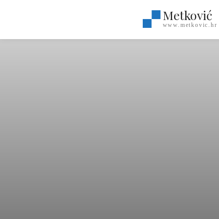
Metković
www.metkovic.hr