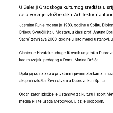
U Galeriji Gradskoga kulturnog središta u sri
se otvorenje izložbe slika ‘Arhitektura’ autor
Jasmina Runje rođena je 1983. godine u Splitu. Diplom
Brijegu Sveučilišta u Mostaru, u klasi prof. Antuna Bor
Sacra“ završava 2008. godine u istoimenoj ustanovi, u 
Članica je Hrvatske udruge likovnih umjetnika Dubrovni
kao muzejski pedagog u Domu Marina Držića.
Djela joj se nalaze u privatnim i javnim zbirkama i muz
skupnih izložbi. Živi i stvara u Dubrovniku i Splitu.
Organizator izložbe je Ustanova za kulturu i sport Me
medija RH te Grada Metkovića. Ulaz je slobodan.